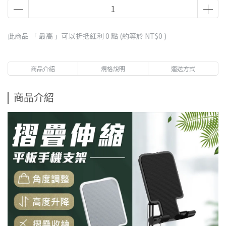
此商品 「 最高 」可以折抵紅利
0
點 (約等於
NT$0
)
商品介紹
規格說明
運送方式
商品介紹