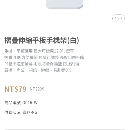
1
/
4
摺疊伸縮平板手機架(白)
手機、平板通用 最大可使用12.9吋螢幕
摺疊收納 方便攜帶 角度可調整 高度自由升降
凹槽不遮擋螢幕 附設防滑保護墊 防止刮傷
直播、辦公、視訊、遊戲、看劇都OK
NT$79
NT$299
商品編號:
O016-W
供貨狀況:
庫存不足