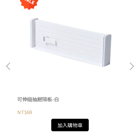
可伸縮抽屜隔板-白
可
NT$69
NT
加入購物車