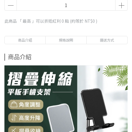
此商品 「 最高 」可以折抵紅利
0
點 (約等於
NT$0
)
商品介紹
規格說明
運送方式
商品介紹