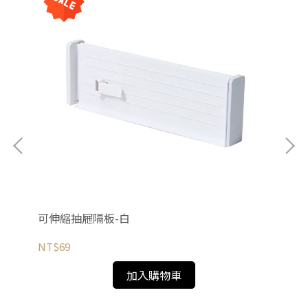
可伸縮抽屜隔板-白
可
NT$69
NT
加入購物車