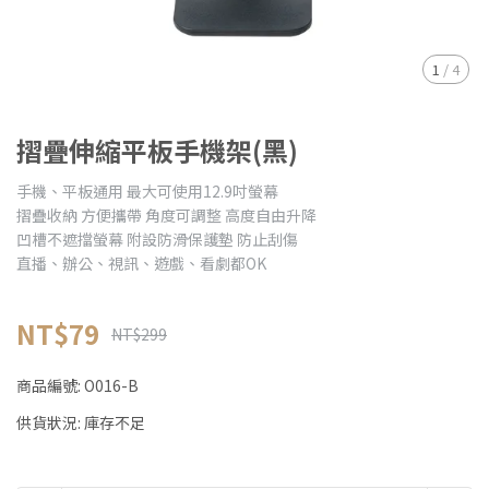
1
/
4
摺疊伸縮平板手機架(黑)
手機、平板通用 最大可使用12.9吋螢幕
摺疊收納 方便攜帶 角度可調整 高度自由升降
凹槽不遮擋螢幕 附設防滑保護墊 防止刮傷
直播、辦公、視訊、遊戲、看劇都OK
NT$79
NT$299
商品編號:
O016-B
供貨狀況:
庫存不足