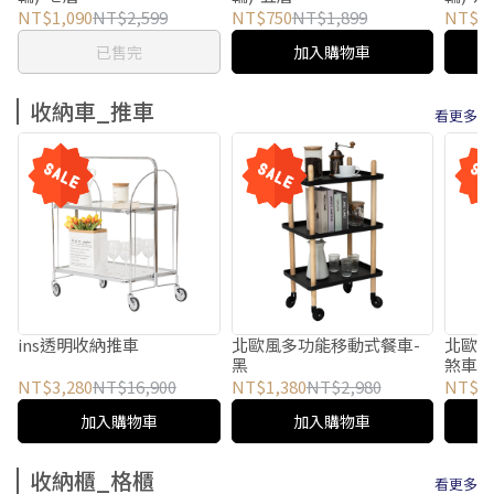
NT$1,090
NT$2,599
NT$750
NT$1,899
NT$8
已售完
加入購物車
收納車_推車
看更多
ins透明收納推車
北歐風多功能移動式餐車-
北歐風
黑
煞車輪
NT$3,280
NT$16,900
NT$1,380
NT$2,980
NT$3
加入購物車
加入購物車
收納櫃_格櫃
看更多