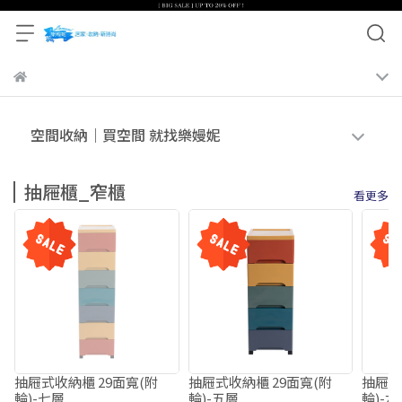
空間收納｜買空間 就找樂嫚妮
抽屜櫃_窄櫃
看更多
抽屜式收納櫃 29面寬(附
抽屜式收納櫃 29面寬(附
抽屜式
輪)-七層
輪)-五層
輪)-