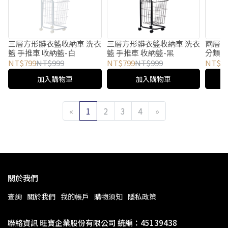
三層方形髒衣籃收納車 洗衣
三層方形髒衣籃收納車 洗衣
兩層方
籃 手推車 收納籃-白
籃 手推車 收納籃-黑
分類洗
白
NT$799
NT$999
NT$799
NT$999
NT$7
加入購物車
加入購物車
«
1
2
3
4
»
關於我們
查詢
關於我們
我的帳戶
購物須知
隱私政策
聯絡資訊 旺寶企業股份有限公司 統編：45139438