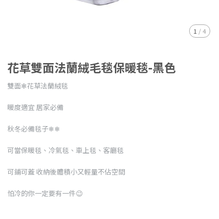
1
/
4
花草雙面法蘭絨毛毯保暖毯-黑色
雙面✻花草法蘭絨毯
暖度適宜 居家必備
秋冬必備毯子❄❄
可當保暖毯、冷氣毯、車上毯、客廳毯
可鋪可蓋 收納後體積小又輕量不佔空間
怕冷的你一定要有一件😉