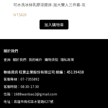
可水洗冰絲乳膠涼蓆床-加大雙人三件套-灰
可
NT$620
NT
加入購物車
關於我們
查詢
關於我們
我的帳戶
購物須知
隱私政策
聯絡資訊 旺寶企業股份有限公司 統編：45139438
客服專線：07-7355892
客服時間：08:30-17:30
信箱：1688wanbao2@gmail.com
地址：高雄市鳥松區水管路627號