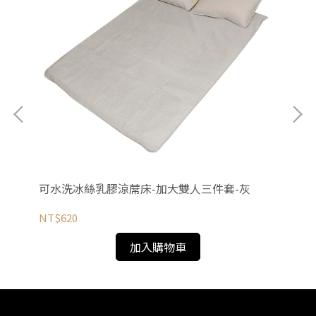
可水洗冰絲乳膠涼蓆床-加大雙人三件套-灰
可
NT$620
NT
加入購物車