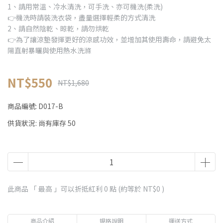
1、請用常溫、冷水清洗，可手洗、亦可機洗(柔洗)
👉機洗時請裝洗衣袋，盡量選擇輕柔的方式清洗
2、請自然陰乾、晾乾，請勿烘乾
👉為了讓涼墊發揮更好的涼感功效，並增加其使用壽命，請避免太
陽直射暴曬與使用熱水洗滌
NT$550
NT$1,680
商品編號:
D017-B
供貨狀況:
尚有庫存 50
此商品 「 最高 」可以折抵紅利
0
點 (約等於
NT$0
)
商品介紹
規格說明
運送方式