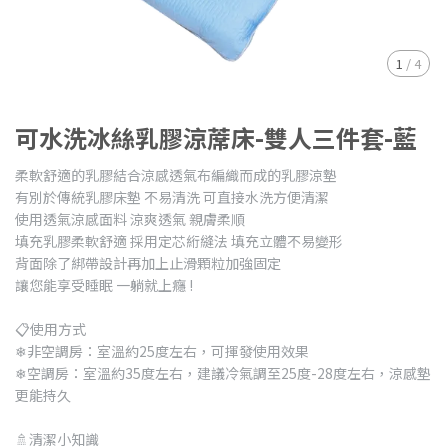
1
/
4
可水洗冰絲乳膠涼蓆床-雙人三件套-藍
柔軟舒適的乳膠結合涼感透氣布編織而成的乳膠涼墊
有別於傳統乳膠床墊 不易清洗 可直接水洗方便清潔
使用透氣涼感面料 涼爽透氣 親膚柔順
填充乳膠柔軟舒適 採用定芯絎縫法 填充立體不易變形
背面除了綁帶設計再加上止滑顆粒加強固定
讓您能享受睡眠 一躺就上癮 !
📋使用方式
❄非空調房：室溫約25度左右，可揮發使用效果
❄空調房：室溫約35度左右，建議冷氣調至25度-28度左右，涼感墊
更能持久
🚿清潔小知識