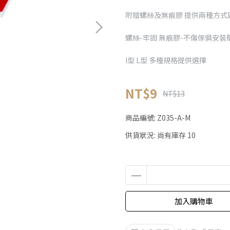
附贈螺絲及無痕膠 提供兩種方式
螺絲-牢固 無痕膠-不傷傢俱安裝
I型 L型 多種規格提供選擇
NT$9
NT$13
商品編號:
Z035-A-M
供貨狀況:
尚有庫存 10
加入購物車