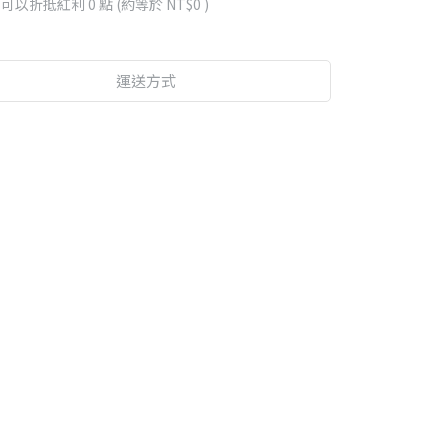
 」可以折抵紅利
0
點 (約等於
NT$0
)
運送方式