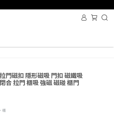
拉門磁扣 隱形磁吸 門扣 磁鐵吸
閉合 拉門 櫃吸 強磁 磁碰 櫃門
、櫃