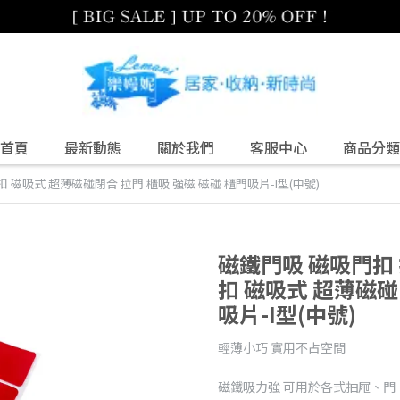
首頁
最新動態
關於我們
客服中心
商品分類
 磁吸式 超薄磁碰閉合 拉門 櫃吸 強磁 磁碰 櫃門吸片-I型(中號)
磁鐵門吸 磁吸門扣 
扣 磁吸式 超薄磁碰
吸片-I型(中號)
輕薄小巧 實用不占空間
磁鐵吸力強 可用於各式抽屜、門