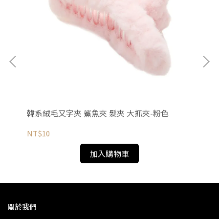
灰色
韓系絨毛又字夾 鯊魚夾 髮夾 大抓夾-粉色
韓
NT$10
NT
加入購物車
關於我們