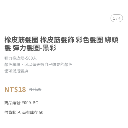
1
/
4
橡皮筋髮圈 橡皮筋髮飾 彩色髮圈 綁頭
髮 彈力髮圈-黑彩
彈力橡皮筋-500入
顏色繽紛，可以每天選自己想要的顏色
也可混搭變換
NT$18
NT$29
商品編號:
Y009-BC
供貨狀況:
尚有庫存 50