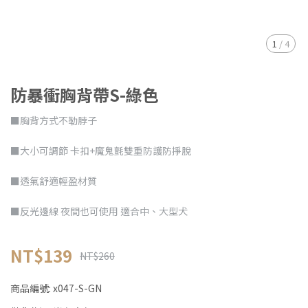
1
/
4
防暴衝胸背帶S-綠色
■胸背方式不勒脖子
■大小可調節 卡扣+魔鬼氈雙重防護防掙脫
■透氣舒適輕盈材質
■反光邊線 夜間也可使用 適合中、大型犬
NT$139
NT$260
商品編號:
x047-S-GN