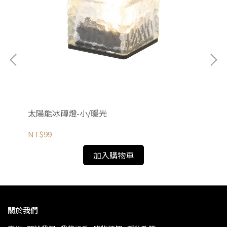
太陽能冰磚燈-小/暖光
太
NT$99
NT
加入購物車
關於我們