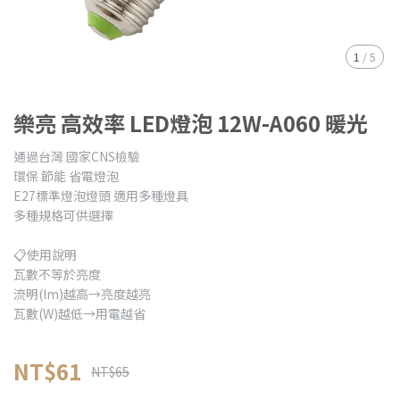
1
/
5
樂亮 高效率 LED燈泡 12W-A060 暖光
通過台灣 國家CNS檢驗
環保 節能 省電燈泡
E27標準燈泡燈頭 適用多種燈具
多種規格可供選擇
📋使用說明
瓦數不等於亮度
流明(lm)越高→亮度越亮
瓦數(W)越低→用電越省
NT$61
NT$65