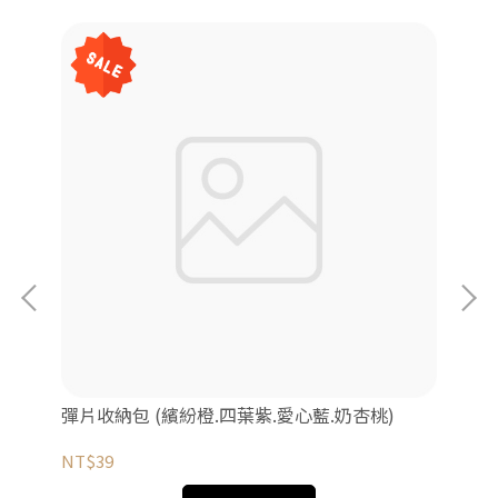
彈片收納包 (繽紛橙.四葉紫.愛心藍.奶杏桃)
護
NT$39
NT