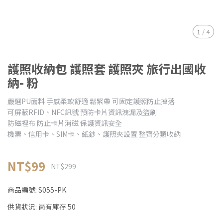
1
/
4
護照收納包 護照套 護照夾 旅行出國收
納- 粉
嚴選PU面料 手感柔軟舒適 鬆緊帶 可固定護照防止掉落
可屏蔽RFID、NFC訊號 預防卡片資訊洩漏及盜刷
防磁裡布 防止卡片消磁 保護資訊安全
機票、信用卡、SIM卡、紙鈔、護照夾設置 整齊分類收納
NT$99
NT$299
商品編號:
S055-PK
供貨狀況:
尚有庫存 50