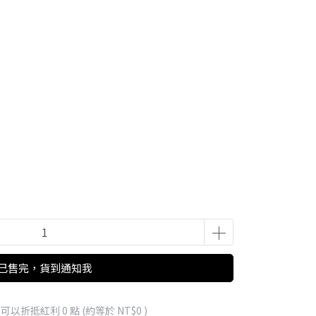
已售完，貨到通知我
 」可以折抵紅利
0
點 (約等於
NT$0
)