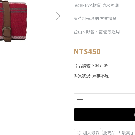
底部PEVA材質 防水防潮
皮革綁帶收納 方便攜帶
登山、野餐、露營等適用
NT$450
商品編號:
S047-05
供貨狀況:
庫存不足
加入最愛
此商品 「 最高