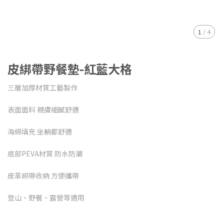
1
/
4
皮綁帶野餐墊-紅藍大格
三層加厚材質工藝製作
表面面料 親膚細膩舒適
海綿填充 坐躺都舒適
底部PEVA材質 防水防潮
皮革綁帶收納 方便攜帶
登山、野餐、露營等適用