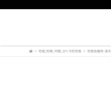
地板ˍ地磚
,
中國_SPC卡扣地板
地板收邊條-淺木