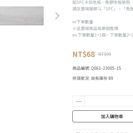
如SPC卡扣地板、免膠地板使用
請至賣場搜尋🔍️「SPC」、「免
✏️下單數量
※此賣場商品為單個售價
ex.下單數量1=1個、下單數量
NT$68
NT$99
商品編號:
Q061-23005-15
供貨狀況:
尚有庫存 89
加入購物車