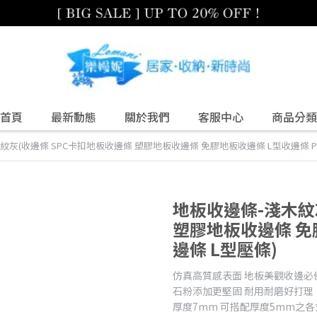
首頁
最新動態
關於我們
客服中心
商品分類
紋灰(收邊條 SPC卡扣地板收邊條 塑膠地板收邊條 免膠地板收邊條 L型收邊條 PV
地板收邊條-淺木紋
塑膠地板收邊條 免
邊條 L型壓條)
仿真高質感表面 地板美觀收邊必
石粉添加更堅固 耐用耐磨好打理
厚度7mm 可搭配厚度5mm之