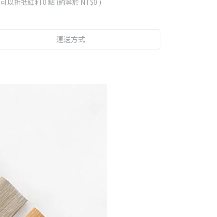
 」可以折抵紅利
0
點 (約等於
NT$0
)
運送方式