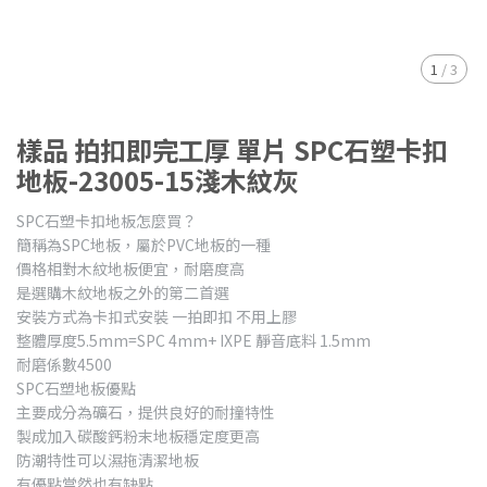
1
/
3
樣品 拍扣即完工厚 單片 SPC石塑卡扣
地板-23005-15淺木紋灰
SPC石塑卡扣地板怎麼買？
簡稱為SPC地板，屬於PVC地板的一種
價格相對木紋地板便宜，耐磨度高
是選購木紋地板之外的第二首選
安裝方式為卡扣式安裝 一拍即扣 不用上膠
整體厚度5.5mm=SPC 4mm+ IXPE 靜音底料 1.5mm
耐磨係數4500
SPC石塑地板優點
主要成分為礦石，提供良好的耐撞特性
製成加入碳酸鈣粉末地板穩定度更高
防潮特性可以濕拖清潔地板
有優點當然也有缺點