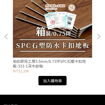
拍扣即完工厚5.5mm/0.75坪SPC石塑卡扣地
拍扣
板-533-1深木紋咖
板-
NT$1,100
NT
加入購物車