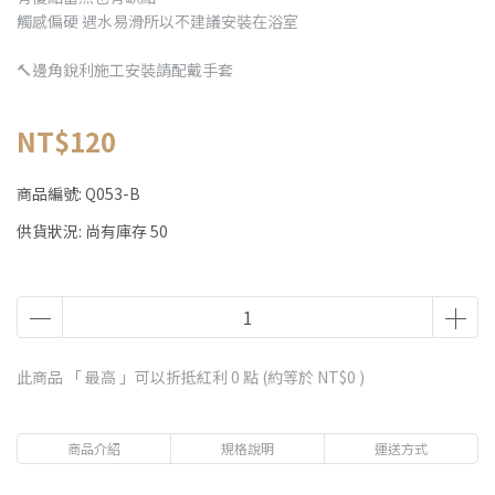
觸感偏硬 遇水易滑所以不建議安裝在浴室
🔨邊角銳利施工安裝請配戴手套
NT$120
商品編號:
Q053-B
供貨狀況:
尚有庫存 50
此商品 「 最高 」可以折抵紅利
0
點 (約等於
NT$0
)
商品介紹
規格說明
運送方式