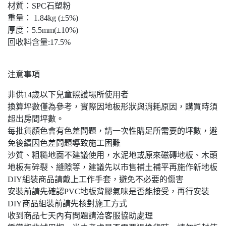
材質：SPC石塑粉
重量： 1.84kg (±5%)
厚度：5.5mm(±10%)
回收料含量:17.5%
注意事項
非供14歲以下兒童照護場所使用者
換算坪數僅為參考，實際因地板形狀與消耗原因，購買時須
超出房間坪數。
每批貨顏色會有色差問題，請一次性購足所需要的坪數，避
免後續因色差問題導致施工困難
沙質、粗糙地面不建議使用，水泥地或原來磁磚地板、木頭
地板有碎裂、縫隙等，建議先以市售補土補平再施作新地板
DIY組裝商品請戴上工作手套，避免不必要的傷害
安裝前請先確認PVC地板背膠氣味是否能接受，再行安裝
DIY商品組裝前請先核對施工方式
收到商品七天內有問題請洽客服協助處理