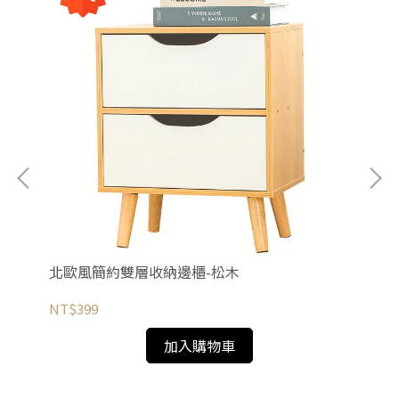
北歐風簡約雙層收納邊櫃-松木
出
NT$399
NT
加入購物車