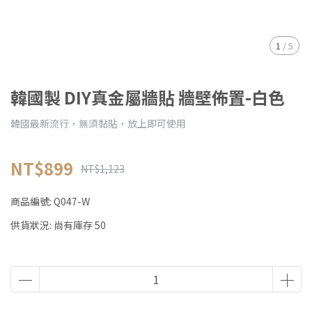
1
/
5
韓國製 DIY真金屬牆貼 牆壁佈置-白色
韓國最新流行，無須黏貼，放上即可使用
NT$899
NT$1,123
商品編號:
Q047-W
供貨狀況:
尚有庫存 50