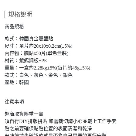
規格說明
商品規格
款式：韓國真金屬壁貼
尺寸：單片約20x10x0.2cm(±5%)
內容物：牆貼x50片(單色盒裝)
材質：鍍錫鋼板+PE
重量：一盒約2.28kg±5%(每片約45g±5%)
款式：白色、灰色、金色、銀色
產地：韓國
注意事項
超商取貨限重一盒
須自行DIY排版拼貼 如需裁切請小心並戴上工作手套
貼之前要確保黏貼位置的表面清潔和乾淨
安裝前請先確認款式是否為自己需要的再行安裝