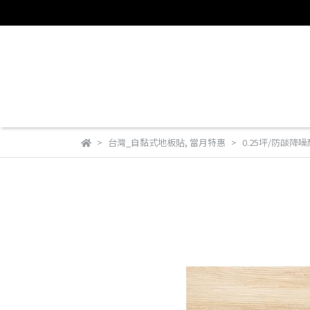
台灣_自黏式地板貼
,
當月特惠
0.25坪/防燄降