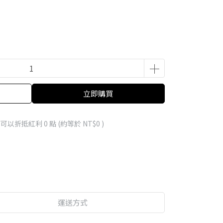
立即購買
 」可以折抵紅利
0
點 (約等於
NT$0
)
運送方式