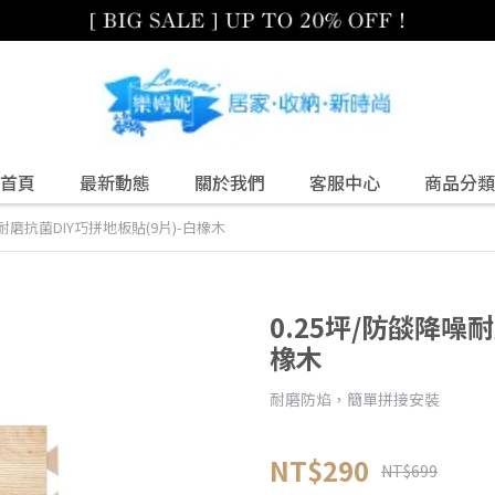
首頁
最新動態
關於我們
客服中心
商品分類
噪耐磨抗菌DIY巧拼地板貼(9片)-白橡木
0.25坪/防燄降噪
橡木
耐磨防焰，簡單拼接安裝
NT$290
NT$699