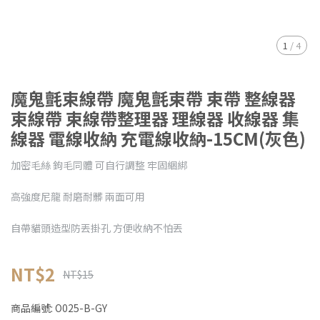
1
/
4
魔鬼氈束線帶 魔鬼氈束帶 束帶 整線器
束線帶 束線帶整理器 理線器 收線器 集
線器 電線收納 充電線收納-15CM(灰色)
加密毛絲 鉤毛同體 可自行調整 牢固綑綁
高強度尼龍 耐磨耐髒 兩面可用
自帶貓頭造型防丟掛孔 方便收納不怕丟
NT$2
NT$15
商品編號:
O025-B-GY