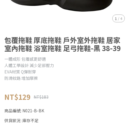
1
/
4
包覆拖鞋 厚底拖鞋 戶外室外拖鞋 居家
室內拖鞋 浴室拖鞋 足弓拖鞋-黑 38-39
一體成形 包覆感更舒適
人體工學設計 減少足部壓力
EVA材質 Q彈耐穿
防滑紋路 增加摩擦
NT$129
NT$183
商品編號:
N021-B-BK
供貨狀況:
庫存不足