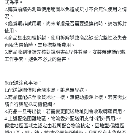
式為準。
2.購買前請先測量使用範圍以免造成尺寸不合無法使用之情
況。
3.鑑賞期非試用期，尚未考慮是否需要退換貨時，請勿拆封
使用。
4.商品售出如經拆封、使用拆解導致商品缺乏完整性及失去
再販售價值時，需負擔整新費用。
5.商品收到後請先核對說明書&配件數量，安裝時建議配戴
工作手套，避免不必要的傷害。
※配送注意事項：
1.配送範圍僅限台灣本島，離島無配送。
2.商品僅配送至收貨地址一樓，無協助搬運上樓，若有需要
請自行與配送司機協調。
3.商品一旦寄出後，若需變更配送地址則會收取轉運費用。
4.上述配送困難地區，物流委外配送須支付<額外費用>。
偏遠地區區域之認定由我司配合物流核定，因地型/偏遠區
域(山區、鄉、鎮、村)本公司無配送時，我司保有出貨與否