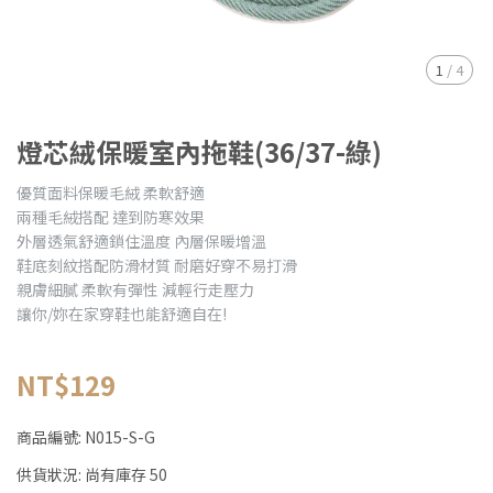
1
/
4
燈芯絨保暖室內拖鞋(36/37-綠)
優質面料保暖毛絨 柔軟舒適
兩種毛絨搭配 達到防寒效果
外層透氣舒適鎖住溫度 內層保暖增溫
鞋底刻紋搭配防滑材質 耐磨好穿不易打滑
親膚細膩 柔軟有彈性 減輕行走壓力
讓你/妳在家穿鞋也能舒適自在!
NT$129
商品編號:
N015-S-G
供貨狀況:
尚有庫存 50