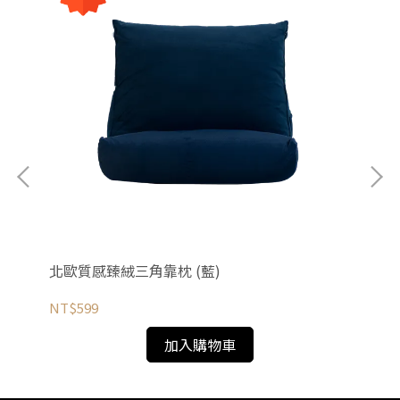
北歐質感臻絨三角靠枕 (藍)
北
NT$599
NT
加入購物車