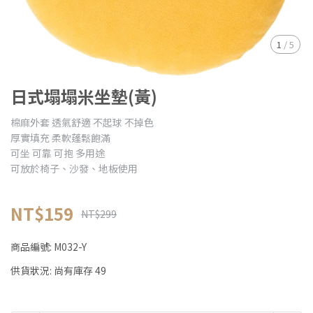
1
/
5
日式塌塌米坐墊(黃)
棉麻外套 透氣舒適 不起球 不掉色
厚實填充 柔軟蓬鬆飽滿
可坐 可靠 可抱 多用途
可放於椅子、沙發、地板使用
NT$159
NT$299
商品編號:
M032-Y
供貨狀況:
尚有庫存 49