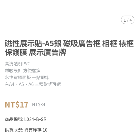
1
/
4
磁性展示貼-A5銀 磁吸廣告框 相框 裱框
保護膜 展示廣告牌
高清透明PVC
磁吸設計 方便替換
水性背膠面板 一貼即牢
有A4、A5、A6 三種款式可選
NT$17
NT$34
商品編號:
L024-B-SR
供貨狀況:
尚有庫存 10