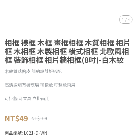
1
/
4
相框 裱框 木框 畫框相框 木質相框 相片
框 木相框 木製相框 橫式相框 北歐風相
框 裝飾相框 相片牆相框(8吋)-白木紋
木紋質感貼皮 簡約設計好搭配
高清透明有機玻璃 可橫放 可豎放兩用
可掛牆 可立桌 立掛兩用
NT$49
NT$109
商品編號:
L021-D-WN