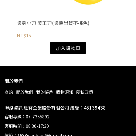
木相
隨身小刀 美工刀(隨機出貨不挑色)
五
相
NT$15
NT
加入購物車
關於我們
查詢
關於我們
我的帳戶
購物須知
隱私政策
聯絡資訊 旺寶企業股份有限公司 統編：45139438
客服專線：07-7355892
客服時間：08:30-17:30
信箱：1688wanbao2@gmail.com