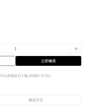
立即購買
 」可以折抵紅利
0
點 (約等於
NT$0
)
運送方式