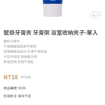
1
/
4
壁掛牙膏夾 牙膏架 浴室收納夾子-單入
壁掛牙膏夾
不傷牆面黏貼即可使用
前端橡膠扣設計 防滑不易掉落
卡扣夾固定 取放都方便
節省空間 空間不凌亂
NT$8
NT$16
商品編號:
K036
供貨狀況:
庫存不足