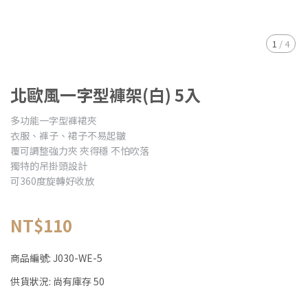
1
/
4
北歐風一字型褲架(白) 5入
多功能一字型褲裙夾
衣服、褲子、裙子不易起皺
覆可調整強力夾 夾得穩 不怕吹落
獨特的吊掛頭設計
可360度旋轉好收放
NT$110
商品編號:
J030-WE-5
供貨狀況:
尚有庫存 50