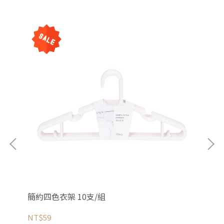
簡約四色衣架 10支/組
附
NT$59
NT