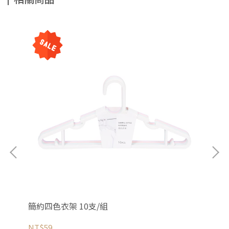
簡約四色衣架 10支/組
韓國
NT$59
NT