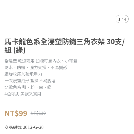
1
/
4
馬卡龍色系全浸塑防鏽三角衣架 30支/
組 (綠)
全浸塑 乾濕兩用 凹槽可掛內衣、小可愛
防水、防鏽、強力支撐、不易變形
螺旋收尾加強承重力
一次浸塑成形 塑料不易脫落
北歐色系 藍、粉、白、綠
4色可挑 美觀又實用
NT$99
NT$119
商品編號:
J013-G-30