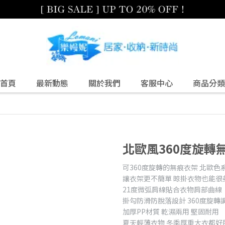
首頁
最新動態
關於我們
客服中心
商品分類
北歐風360度旋轉無
可360度旋轉的無痕衣架 北歐色
讓衣架更不簡單 晾掛衣物也能很
21度微弧肩線貼合衣物肩部曲線
掛勾防滑防脫落設計 360度旋轉
加厚PP材質 乾濕兩用 堅固耐用
夏天輕薄衣物 冬季厚重大衣都好