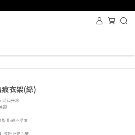
痕衣架(綠)
系 時尚升級
美觀
調整 掛轉不受限
用 晾掛更安心♥