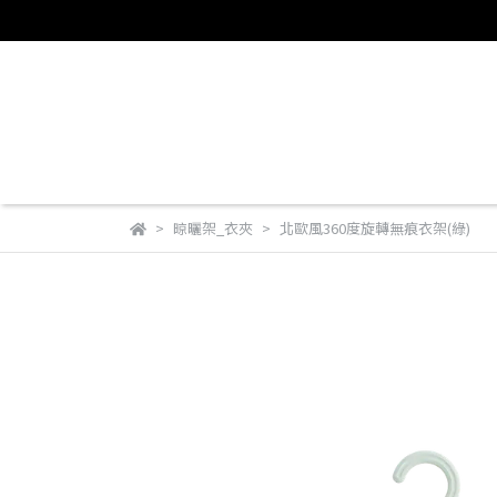
晾曬架_衣夾
北歐風360度旋轉無痕衣架(綠)