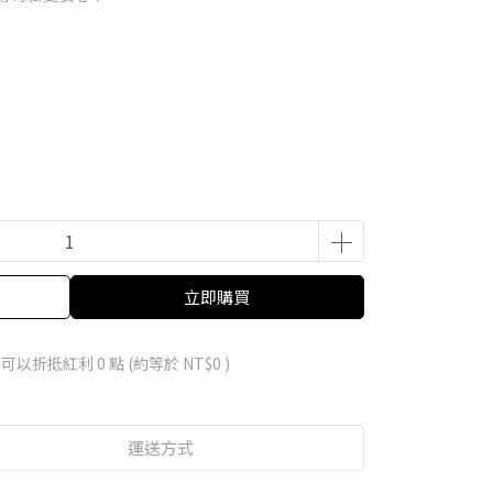
立即購買
 」可以折抵紅利
0
點 (約等於
NT$0
)
運送方式