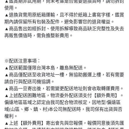
▲鑑賞期非試用期，尚未考慮是否需要退換貨時，請勿拆封
使用。
▲退換貨需用原紙箱運輸，且不得於紙箱上書寫字樣，鑑賞
期內請保留所有包裝及配件，避免影響您的退貨權益。
▲商品售出如經拆封、使用拆解導致商品缺乏完整性及失去
再販售價值時，需負擔整新費用。
※配送注意事項：
▲配送範圍僅限台灣本島，離島無配送。
▲商品僅配送至收貨地址一樓，無協助搬運上樓，若有需要
請自行與配送司機協調。
▲商品一旦寄出後，若需變更配送地址則會收取轉運費用。
▲上述配送困難地區，物流委外配送須支付【額外費用】。
偏遠地區區域之認定由我司配合物流核定，因地型/偏遠區
域(山區、鄉、鎮、村)本公司無配送時，我司保有出貨與否
權利。
▲上述【額外費用】寄出會先與您報價，報價同意後須先匯