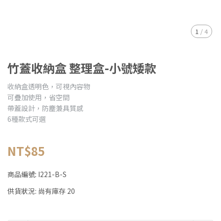
1
/
4
竹蓋收納盒 整理盒-小號矮款
收納盒透明色，可視內容物
可疊加使用，省空間
帶蓋設計，防塵兼具質感
6種款式可選
NT$85
商品編號:
I221-B-S
供貨狀況:
尚有庫存 20