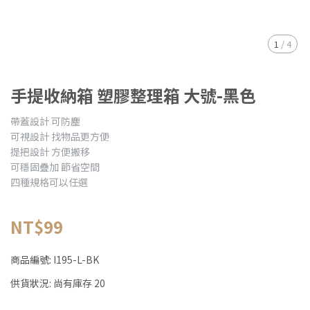
1
/
4
手提收納箱 塑膠整理箱 大號-黑色
帶蓋設計 可防塵
可視設計 找物品更方便
提把設計 方便搬移
可穩固疊加 節省空間
四種規格可以任選
NT$99
商品編號:
I195-L-BK
供貨狀況:
尚有庫存 20