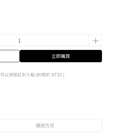
立即購買
 」可以折抵紅利
0
點 (約等於
NT$0
)
運送方式