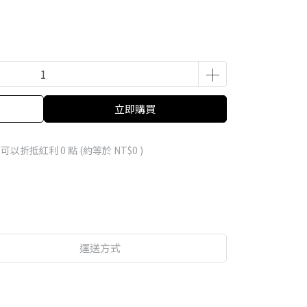
立即購買
 」可以折抵紅利
0
點 (約等於
NT$0
)
運送方式