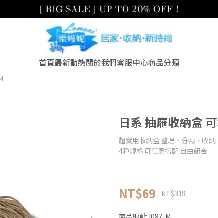
首頁
最新動態
關於我們
客服中心
商品分類
M
日系 抽屜收納盒 
超實用收納盒 整理、分類、收納
4種規格 可任意搭配 自由組合
NT$69
NT$319
商品編號:
I087-M