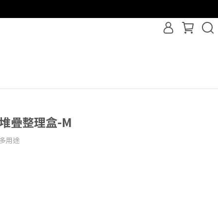
可堆疊整理盒-M
 多用途