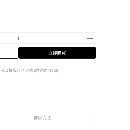
立即購買
 」可以折抵紅利
0
點 (約等於
NT$0
)
運送方式