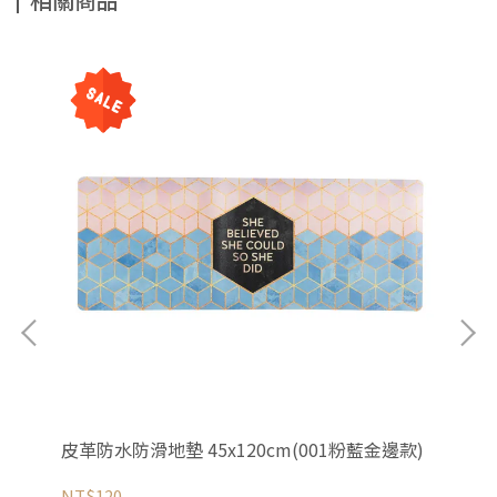
皮革防水防滑地墊 45x120cm(001粉藍金邊款)
皮革
NT$120
NT