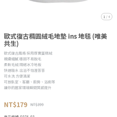
1
/
4
歐式復古橢圓絨毛地墊 ins 地毯 (唯美
共生)
歐式復古風格 採用厚實蛋糕絨
親膚細膩 穩固不易脫毛
柔軟毛絨 隔絕冰冷地板
快速吸水 出浴不怕溼答答
可水洗 方便清潔
可放臥室、客廳、廚房、浴廁等
讓你的居家環境瞬間質感提升
NT$179
NT$399
商品編號:
E076-03