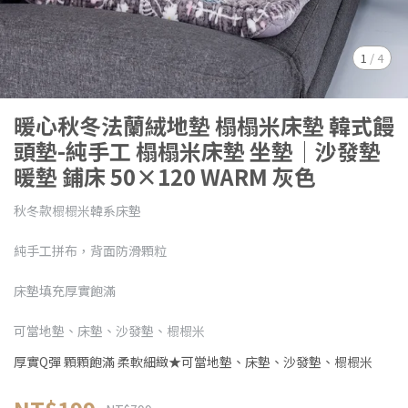
1
/
4
暖心秋冬法蘭絨地墊 榻榻米床墊 韓式饅
頭墊-純手工 榻榻米床墊 坐墊│沙發墊
暖墊 鋪床 50×120 WARM 灰色
秋冬款榻榻米韓系床墊
純手工拼布，背面防滑顆粒
床墊填充厚實飽滿
可當地墊、床墊、沙發墊、榻榻米
厚實Q彈 顆顆飽滿 柔軟細緻★可當地墊、床墊、沙發墊、榻榻米