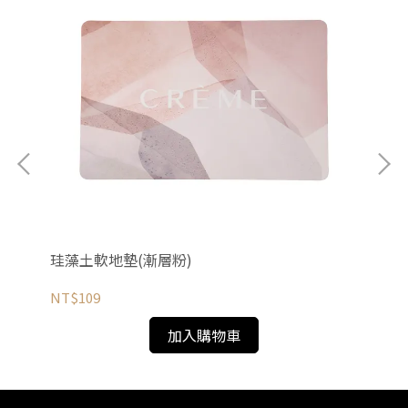
珪藻土軟地墊(漸層粉)
珪
NT$109
NT
加入購物車