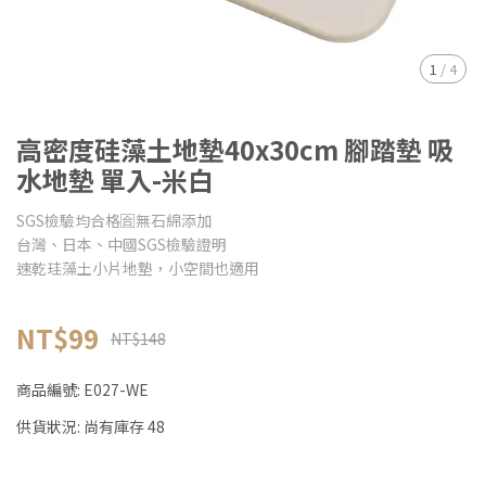
1
/
4
高密度硅藻土地墊40x30cm 腳踏墊 吸
水地墊 單入-米白
SGS檢驗均合格🈴無石綿添加
台灣、日本、中國SGS檢驗證明
速乾珪藻土小片地墊，小空間也適用
NT$99
NT$148
商品編號:
E027-WE
供貨狀況:
尚有庫存 48