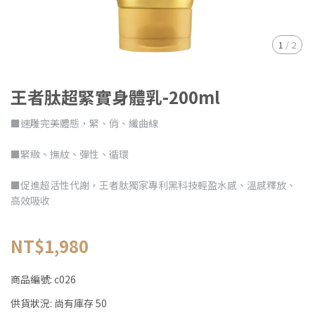
1
/
2
王者肽超緊實身體乳-200ml
■速雕完美體態，緊、俏、纖曲線
■緊緻、撫紋、彈性、循環
■促進超活性代謝，王者肽獨家專利黑科技輕盈水感、溫感釋放、
高效吸收
NT$1,980
商品編號:
c026
供貨狀況:
尚有庫存 50