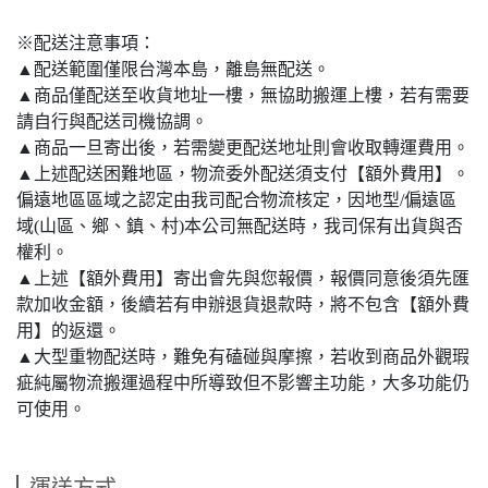
※配送注意事項：
▲配送範圍僅限台灣本島，離島無配送。
▲商品僅配送至收貨地址一樓，無協助搬運上樓，若有需要
請自行與配送司機協調。
▲商品一旦寄出後，若需變更配送地址則會收取轉運費用。
▲上述配送困難地區，物流委外配送須支付【額外費用】。
偏遠地區區域之認定由我司配合物流核定，因地型/偏遠區
域(山區、鄉、鎮、村)本公司無配送時，我司保有出貨與否
權利。
▲上述【額外費用】寄出會先與您報價，報價同意後須先匯
款加收金額，後續若有申辦退貨退款時，將不包含【額外費
用】的返還。
▲大型重物配送時，難免有磕碰與摩擦，若收到商品外觀瑕
疵純屬物流搬運過程中所導致但不影響主功能，大多功能仍
可使用。