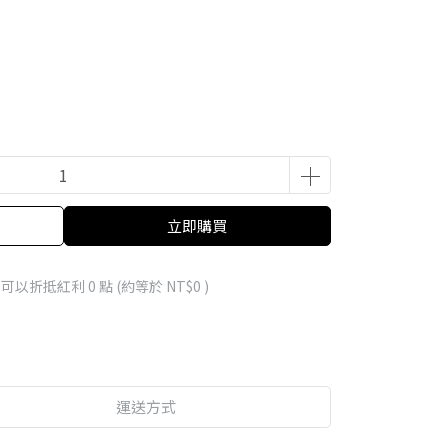
立即購買
 」可以折抵紅利
0
點 (約等於
NT$0
)
運送方式