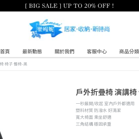
首頁
最新動態
關於我們
客服中心
商品分類
椅 椅子 餐椅-黑
戶外折疊椅 演講椅 
一秒展開/收起 室內戶外都適用
塑料材質 防潑水 好清潔
寬大椅面 乘坐舒適
三角結構 穩固承重