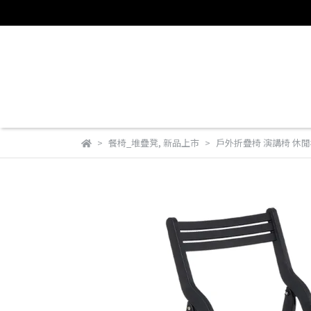
餐椅_堆疊凳
,
新品上市
戶外折疊椅 演講椅 休閒