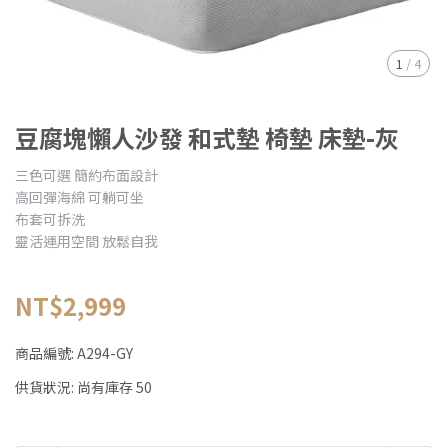
1
/
4
豆腐塊懶人沙發 和式墊 椅墊 床墊-灰
三色可選 簡約布面設計
高回彈海綿 可躺可坐
布套可拆洗
靈活運用空間 放鬆自我
NT$2,999
商品編號:
A294-GY
供貨狀況:
尚有庫存 50