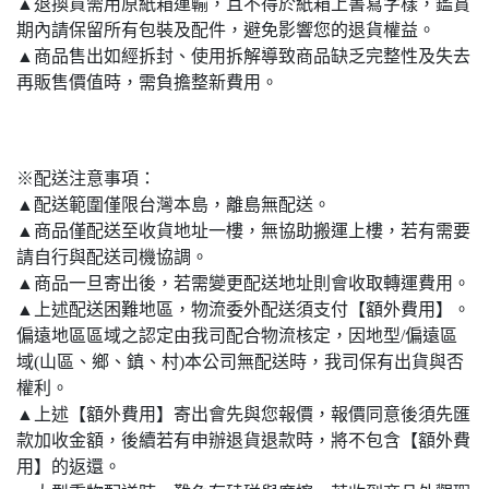
▲退換貨需用原紙箱運輸，且不得於紙箱上書寫字樣，鑑賞
期內請保留所有包裝及配件，避免影響您的退貨權益。
▲商品售出如經拆封、使用拆解導致商品缺乏完整性及失去
再販售價值時，需負擔整新費用。
※配送注意事項：
▲配送範圍僅限台灣本島，離島無配送。
▲商品僅配送至收貨地址一樓，無協助搬運上樓，若有需要
請自行與配送司機協調。
▲商品一旦寄出後，若需變更配送地址則會收取轉運費用。
▲上述配送困難地區，物流委外配送須支付【額外費用】。
偏遠地區區域之認定由我司配合物流核定，因地型/偏遠區
域(山區、鄉、鎮、村)本公司無配送時，我司保有出貨與否
權利。
▲上述【額外費用】寄出會先與您報價，報價同意後須先匯
款加收金額，後續若有申辦退貨退款時，將不包含【額外費
用】的返還。