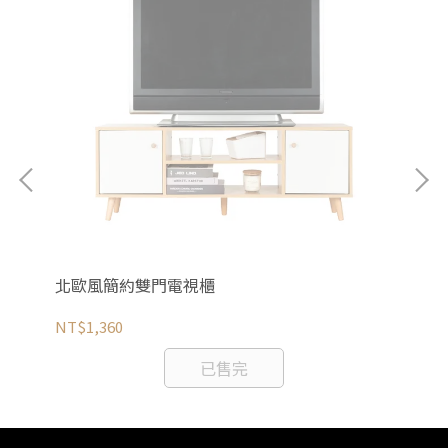
北歐風簡約雙門電視櫃
出
黑
NT$1,360
NT
已售完