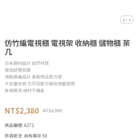
1
/
4
仿竹編電視櫃 電視架 收納櫃 儲物櫃 茶
几
日系簡約設計 自然材質
營造舒適氛圍
滑軌藤編設計 拿取物品更方便
大容量收納 也可搭配分類收納籃使用
後板開洞 線材不雜亂
NT$2,380
NT$3,999
商品編號:
A271
供貨狀況:
尚有庫存 50