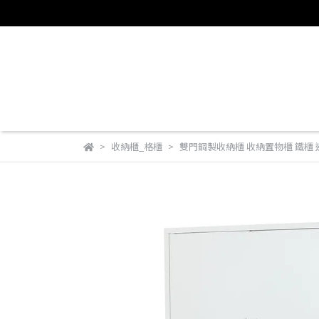
收納櫃_格櫃
雙門鋼製收納櫃 收納置物櫃 鐵櫃 