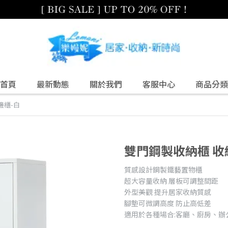
首頁
最新動態
關於我們
客服中心
商品分類
邊櫃-白
雙門鋼製收納櫃 收
質感設計鋼製鐵藝置物櫃
超大容量收納 層板可調整間距
外型美觀 提升居家收納質感
腳墊可微調高度 防止高低差
適用於各種場合:客廳、廚房、辦