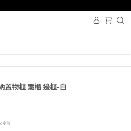
納置物櫃 鐵櫃 邊櫃-白
公室等