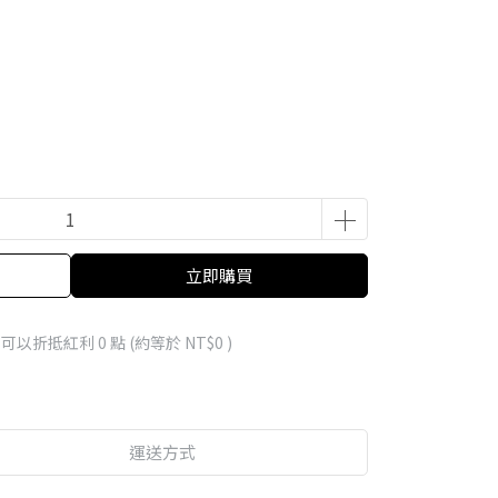
立即購買
 」可以折抵紅利
0
點 (約等於
NT$0
)
運送方式