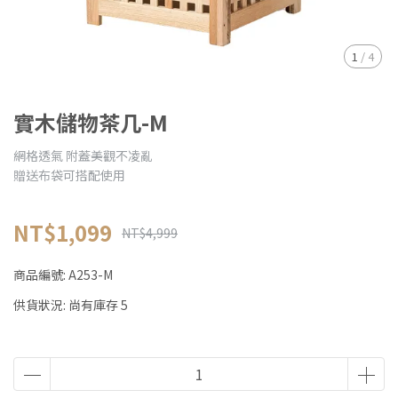
1
/
4
實木儲物茶几-M
網格透氣 附蓋美觀不凌亂
贈送布袋可搭配使用
NT$1,099
NT$4,999
商品編號:
A253-M
供貨狀況:
尚有庫存 5