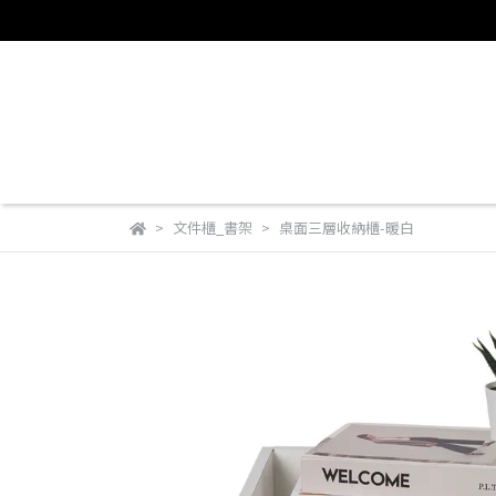
文件櫃_書架
桌面三層收納櫃-暖白