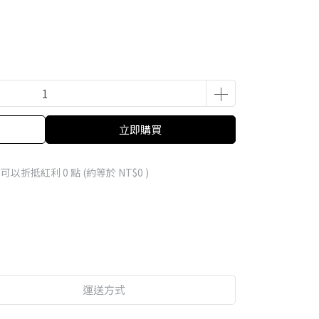
立即購買
 」可以折抵紅利
0
點 (約等於
NT$0
)
運送方式