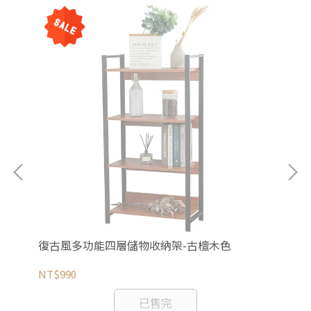
復古風多功能四層儲物收納架-古檀木色
出
色
NT$990
NT
已售完