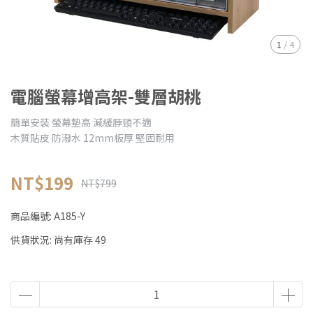
1
/
4
電腦螢幕增高架-雙層胡桃
簡單安裝 螢幕墊高 減緩脖頸不適
木質貼皮 防潑水 12mm板厚 堅固耐用
NT$199
NT$799
商品編號:
A185-Y
供貨狀況:
尚有庫存 49