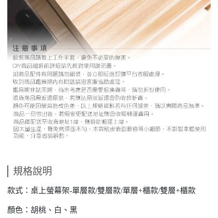
規格說明
款式：桌上螢幕架-單層款/雙層款/單層+櫃款/雙層+櫃款
顏色：胡桃、白、黑