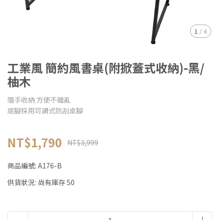
1
/
4
工業風 簡約風書桌(附掀蓋式收納)-黑/
柚木
隨手收納 方便不雜亂
底腳採用可調式防刮桌腳
NT$1,790
NT$3,999
商品編號:
A176-B
供貨狀況:
尚有庫存 50