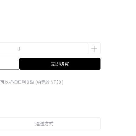
立即購買
 」可以折抵紅利
0
點 (約等於
NT$0
)
運送方式