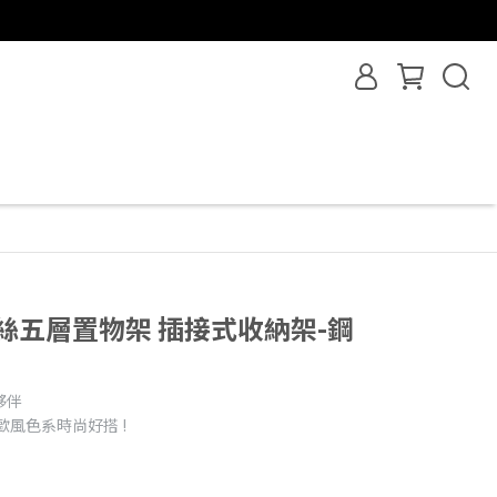
絲五層置物架 插接式收納架-鋼
夥伴
風色系時尚好搭 !