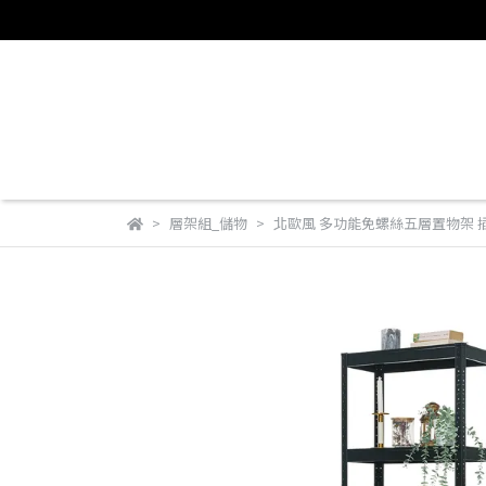
層架組_儲物
北歐風 多功能免螺絲五層置物架 