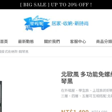
首頁
最新動態
關於我們
客服中心
商品分類
插接式收納架-鋼琴黑
北歐風 多功能免螺
琴黑
在外租屋、學生族、上班族的好
三層、四層、五層可互相搭配 北歐
NT$1,490