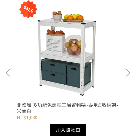
北歐風 多功能免螺絲三層置物架 插接式收納架-
北歐
米蘭白
Ba
NT$1,030
NT
加入購物車