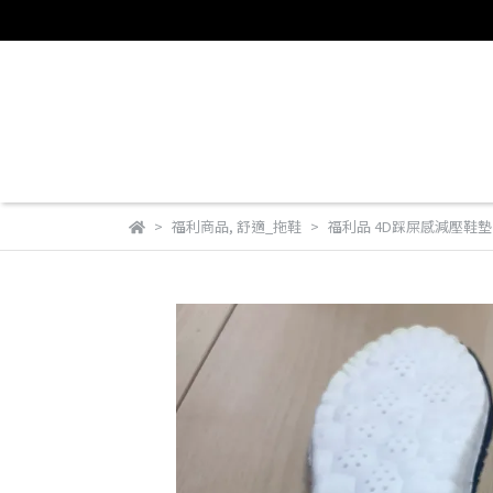
福利商品
,
舒適_拖鞋
福利品 4D踩屎感減壓鞋墊