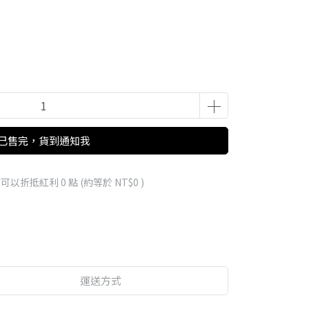
已售完，貨到通知我
 」可以折抵紅利
0
點 (約等於
NT$0
)
運送方式