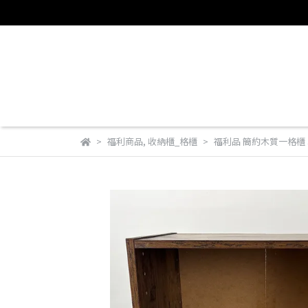
福利商品
,
收納櫃_格櫃
福利品 簡約木質一格櫃