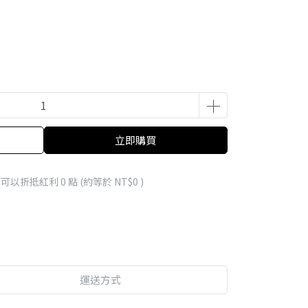
立即購買
 」可以折抵紅利
0
點 (約等於
NT$0
)
運送方式